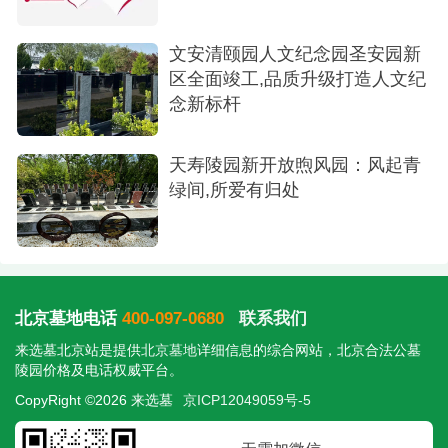
文安清颐园人文纪念园圣安园新
区全面竣工,品质升级打造人文纪
念新标杆
天寿陵园新开放煦风园：风起青
绿间,所爱有归处
北京墓地电话
400-097-0680
联系我们
来选墓北京站是提供
北京墓地
详细信息的综合网站，北京合法公墓
陵园价格及电话权威平台。
CopyRight ©2026 来选墓
京ICP12049059号-5