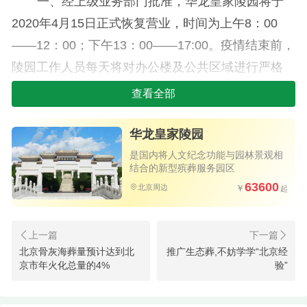
一、经上级业务部门批准，华龙皇家陵园将于
2020年4月15日正式恢复营业，时间为上午8：00
——12：00；下午13：00——17:00。疫情结束前，
陵园工作人员每天将对办公楼及公共区域进行严格
消毒，确保万无一失。
查看全部
二、进入陵园人员，必须配带口罩，接受体温
华龙皇家陵园
检测，并配合工作人员登记相关信息，体温低于摄
是国内将人文纪念功能与园林景观相
氏37度方可进园。
结合的新型殡葬服务园区
63600
北京周边
三、陵园内所有人员尽量分散步行，需要交流
时应保持一米以上安全距离。
四、业务接待，原则上同一批次访客不得超过3
北京骨灰海葬量预计达到北
推广生态葬,不妨学学“北京经
人；在接待大厅洽谈时，由业务人员与客户代表一
京市年火化总量的4%
验”
对一进行，其余随行人员保持一米以上距离旁听讲