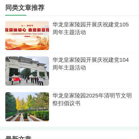
解介绍，若超过3人，则分批安排；接待大厅同时接
同类文章推荐
待两批客人且超过6人时，由现场工作人员安排到不
同接待室洽谈；园区观光车，一次载客限定3人；园
华龙皇家陵园开展庆祝建党105
区现场讲解，听者必须保持一米以上距离，原则上
周年主题活动
不得超过3人。
五、祭扫同一墓位，同一时间内不得超过3人；
华龙皇家陵园开展庆祝建党104
若祭扫者超过3人，可分批分时段进行。
周年主题活动
六、骨灰安葬，如举行必要仪式，需提前预
约，出席的亲友原则上不得超过5人。
华龙皇家陵园2025年清明节文明
七、在您进入园区的一刻起，我们都要时刻保
祭扫倡议书
持敏锐的疫情防范意识，自觉遵守相关规定，服从
工作人员的引导和管理，确保不发生任何问题。
您的理解与配合，是我们做好各项服务工作的