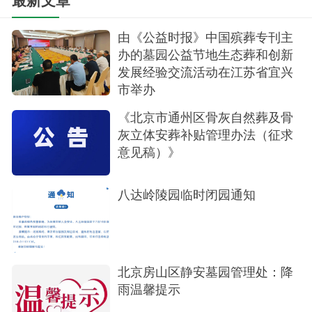
最新文章
最大动力！
由《公益时报》中国殡葬专刊主
保定华龙皇家陵园有限公司
办的墓园公益节地生态葬和创新
发展经验交流活动在江苏省宜兴
二〇二〇年四月十五日
市举办
《北京市通州区骨灰自然葬及骨
灰立体安葬补贴管理办法（征求
意见稿）》
八达岭陵园临时闭园通知
北京房山区静安墓园管理处：降
雨温馨提示