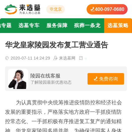
400-097-0680
北京
地专题
选墓专车
服务保障
殡葬一条龙
选墓策略
华龙皇家陵园发布复工营业通告
2020-07-11 14:24:29
来选墓网
陵园在线客服
免费咨询
了解陵园最新优惠动态
为认真贯彻中央统筹推进疫情防控和经济社会
发展的重要指示，严格落实地方政府一手抓疫情防
控常态化、一手抓积极有序推进复工复产的通知精
神，华龙皇家陵园多措并举，为确保进园客人身体