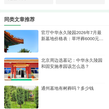
没有隐形消费，没有后续高额管理费困扰，让普通
家庭也能从容地为亲人安排一处体面、静谧的归
处。
同类文章推荐
02碑型造型：树葬专属卧式小碑｜小巧精
官厅中华永久陵园2026年7月最
致，以树伴碑
新墓地价格表：草坪葬6000元起,
与传统的直立式墓碑不同，这款产品采用的是
各葬式一表看懂
树葬专属卧式小碑。
北京周边选墓记：中华永久陵园
墓碑平卧于地面，造型小巧、线条简约，不抢
和固安施孝园该怎么选？
眼、不突兀，自然地“伏”在树下，像是在大地上轻轻
写下的一个名字。它弱化了墓碑的视觉存在感，而
将目光引向旁边那棵挺拔的树——树是碑的背景，
通州墓地有树葬吗？多少钱
碑是树的注脚。
“以树伴碑”的设计思路，打破了传统墓地“碑为