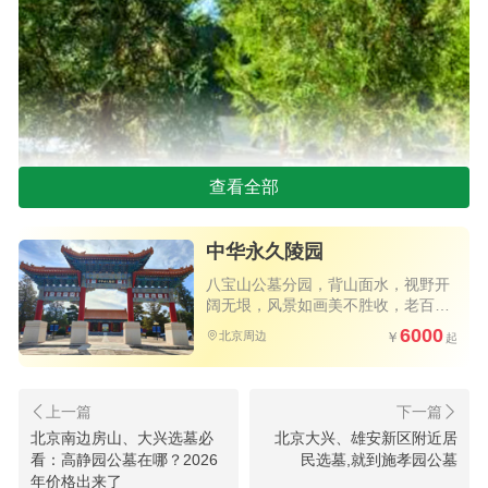
查看全部
中华永久陵园
八宝山公墓分园，背山面水，视野开
阔无垠，风景如画美不胜收，老百姓
买得起的优质公墓，公交直达园区大
树葬
6000
北京周边
门，祭扫方便
这个价格所对应的，不仅是一处合法的安葬
位、一方精致的卧碑，更是一棵伴生长的大树、一
北京南边房山、大兴选墓必
北京大兴、雄安新区附近居
片四季更迭的风景、一份真正“节地又减负”的安心。
看：高静园公墓在哪？2026
民选墓,就到施孝园公墓
年价格出来了