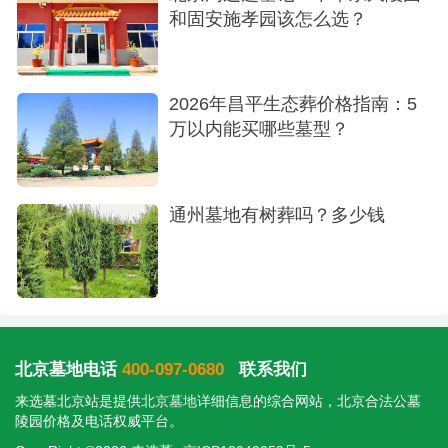
和固安施孝园该怎么选？
品。十年、二十年、五十年后，它依然会安静地卧
在那棵树下，字迹清晰，形态完整，替后人守护着
那份记忆。
2026年昌平生态葬价格指南：5
万以内能买哪些墓型？
通州墓地有树葬吗？多少钱
水系风景
北京墓地电话
400-097-0680
联系我们
来选墓北京站是提供
北京墓地
详细信息的综合网站，北京合法公墓
04设计亮点：简洁至美｜让自然成为主角
陵园价格及电话权威平台。