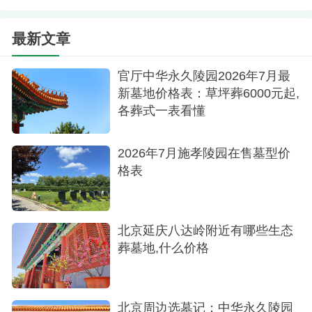
主、绿化为辅”的格局。树木成为逝者生命的另一种
载体，春来发芽，夏来遮荫，秋来落叶，冬来覆
最新文章
雪。四季轮回中，亲人来看望时，触摸的不再是冰
冷的石头，而是一棵正在生长的、鲜活的树。
官厅中华永久陵园2026年7月最
新墓地价格表：草坪葬6000元起,
03石材工艺：花岗岩材质｜经得起时间考验
各葬式一表看懂
的品质
2026年7月施孝陵园在售墓型价
在“看不见的地方”，依然用足诚意。
格表
卧碑主体选用天然花岗岩打造。这种石材密度
高、质地坚硬，具有极佳的抗风化、抗腐蚀性能。
表面经过专业抛光处理，触感温润，色泽沉稳低
北京延庆八达岭附近有哪些生态
葬墓地,什么价格
调，能够长期在户外日晒雨淋、霜雪冰冻的环境下
保持完好。
换句话说，这不是一件需要频繁维护的易损
北京周边选墓记：中华永久陵园