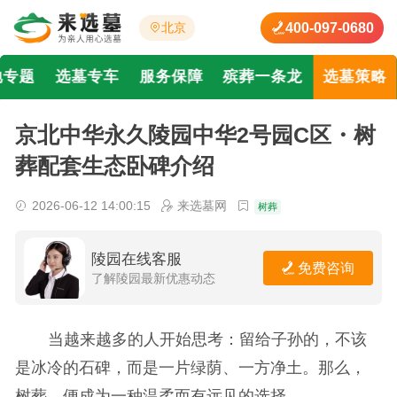
400-097-0680
北京
地专题
选墓专车
服务保障
殡葬一条龙
选墓策略
京北中华永久陵园中华2号园C区・树
葬配套生态卧碑介绍
2026-06-12 14:00:15
来选墓网
树葬
陵园在线客服
免费咨询
了解陵园最新优惠动态
当越来越多的人开始思考：留给子孙的，不该
是冰冷的石碑，而是一片绿荫、一方净土。那么，
树葬，便成为一种温柔而有远见的选择。