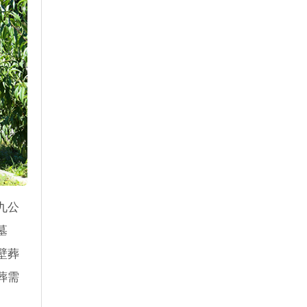
九公
墓
壁葬
葬需