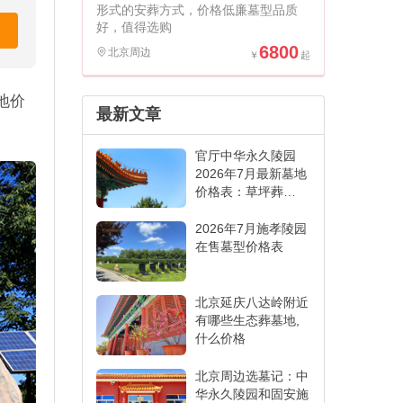
形式的安葬方式，价格低廉墓型品质
好，值得选购
6800
北京周边
地价
最新文章
官厅中华永久陵园
2026年7月最新墓地
价格表：草坪葬
6000元起,各葬式一
表看懂
2026年7月施孝陵园
在售墓型价格表
北京延庆八达岭附近
有哪些生态葬墓地,
什么价格
北京周边选墓记：中
华永久陵园和固安施