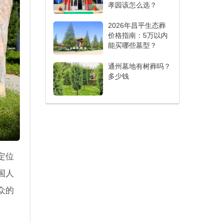
孝园该怎么选？
2026年昌平生态葬
价格指南：5万以内
能买哪些墓型？
通州墓地有树葬吗？
多少钱
定位
国人
众的