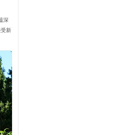
蕴深
接受新