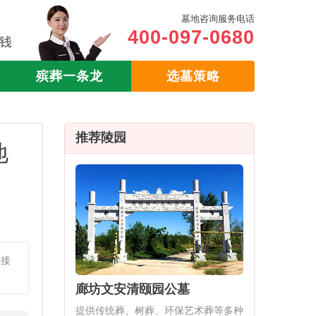
墓地咨询服务电话
400-097-0680
殡葬一条龙
选墓策略
推荐陵园
地
直接
廊坊文安清颐园公墓
提供传统葬、树葬、环保艺术葬等多种