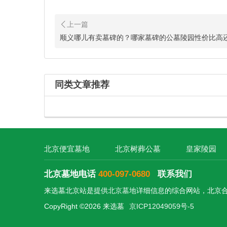
顺义哪儿有卖墓碑的？哪家墓碑的公墓陵园性价比高
同类文章推荐
北京便宜墓地
北京树葬公墓
皇家陵园
北京墓地电话
400-097-0680
联系我们
来选墓北京站是提供
北京墓地
详细信息的综合网站，北京
CopyRight ©2026 来选墓
京ICP12049059号-5