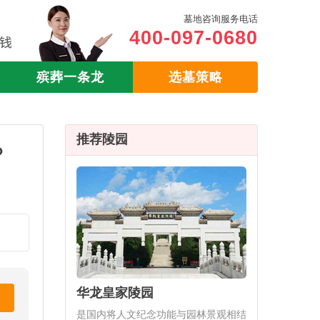
墓地咨询服务电话
400-097-0680
殡葬一条龙
选墓策略
推荐陵园
？
华龙皇家陵园
是国内将人文纪念功能与园林景观相结