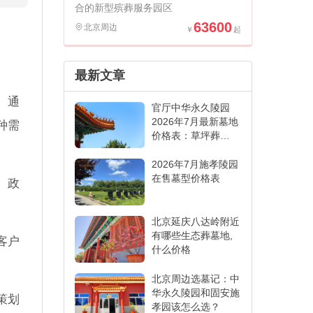
合的新型殡葬服务园区
63600
北京周边
最新文章
。通
官厅中华永久陵园
2026年7月最新墓地
种需
价格表：草坪葬
6000元起,各葬式一
表看懂
2026年7月施孝陵园
在售墓型价格表
、政
北京延庆八达岭附近
有哪些生态葬墓地,
客户
什么价格
北京周边选墓记：中
华永久陵园和固安施
策划
孝园该怎么选？