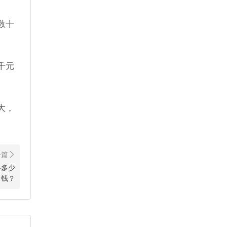
数十
千元
大，
格多少
钱？