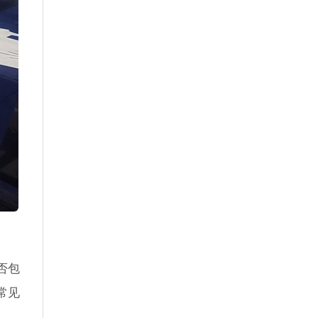
否包
常见