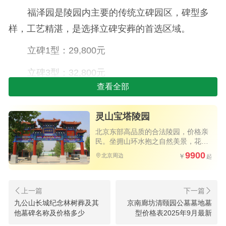
福泽园是陵园内主要的传统立碑园区，碑型多
样，工艺精湛，是选择立碑安葬的首选区域。
立碑1型：29,800元
立碑3型：32,800元
查看全部
立碑4型：35,800元
立碑2型：45,800元
灵山宝塔陵园
北京东部高品质的合法陵园，价格亲
立碑5型：52,800元
民。坐拥山环水抱之自然美景，花园
式环境三季花开不败，四季绿意盎
9900
北京周边
立碑6型：59,800元
然，高速直达。
二、世尊园（高端立碑区）
九公山长城纪念林树葬及其
京南廊坊清颐园公墓墓地墓
世尊园提供更为高端、大气的立碑款式，设计
他墓碑名称及价格多少
型价格表2025年9月最新
独具匠心，用料考究，是追求品质家庭的优选。