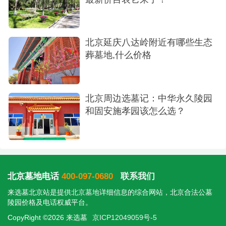
如意园是推广生态节地葬法的园区，以树葬为
核心，环境自然清幽，价格亲民，是选择生态安葬
北京延庆八达岭附近有哪些生态
的优质之选。
葬墓地,什么价格
树葬卧碑/书碑/卷轴碑：78,800元(多种款式同
价)
北京周边选墓记：中华永久陵园
四、锡安园（基督教风格区）
和固安施孝园该怎么选？
锡安园是为有基督教信仰的逝者设立的专属园
区，碑型设计融合了十字架、圣经等元素，庄严肃
穆。
北京墓地电话
400-097-0680
联系我们
十字架碑：45,800元
来选墓北京站是提供
北京墓地
详细信息的综合网站，北京合法公墓
陵园价格及电话权威平台。
圣经碑：68,800元
CopyRight ©2026 来选墓
京ICP12049059号-5