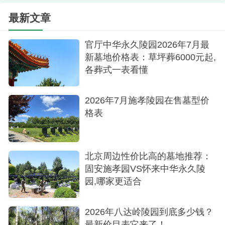
立碑16型：148,000元
最新文章
立碑17型：158,000元
官厅中华永久陵园2026年7月最
立碑18型：158,000元
新墓地价格表：草坪葬6000元起,
各葬式一表看懂
2026年7月施孝陵园在售墓型价
格表
北京周边性价比高的墓地推荐：
固安施孝园VS怀来中华永久陵
园,哪家更适合
墓区
2026年八达岭陵园到底多少钱？
三、如意园（生态树葬区）
最新价目表它来了！