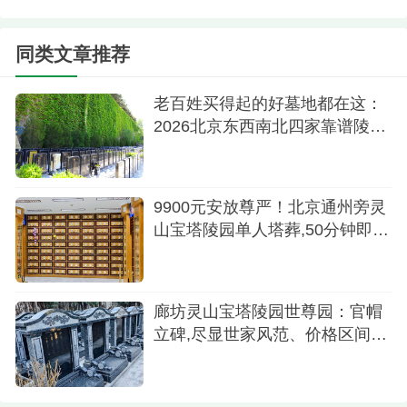
立碑1型：65,800元
同类文章推荐
立碑2型：69,800元
老百姓买得起的好墓地都在这：
立碑3型：79,800元
2026北京东西南北四家靠谱陵园
推荐
立碑4型：82,800元
立碑5型：89,800元
9900元安放尊严！北京通州旁灵
立碑6/7/8/9型：99,800元
山宝塔陵园单人塔葬,50分钟即达
的性价比之选
立碑10/11型：108,000元
立碑12/13型：118,000元
廊坊灵山宝塔陵园世尊园：官帽
立碑,尽显世家风范、价格区间7-
立碑14型：128,000元
14万
立碑15型：138,000元