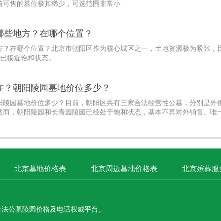
前可售的墓位极其稀少，可选范围非常小
哪些地方？在哪个位置？
方？在哪个位置？北京市朝阳区作为核心城区之一，土地资源极为紧张，
多已接近饱和状态。
在？朝阳陵园墓地价位多少？
阳陵园墓地价位多少？目前，朝阳区共有三家合法经营性公墓，分别是外
然而，朝阳陵园和长青园陵园已经处于饱和状态，基本不再对外销售。唯
主，价格在46000元左
北京墓地价格表
北京周边墓地价格表
北京殡葬服
合法公墓陵园价格及电话权威平台。