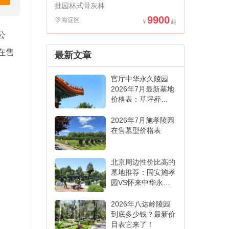
批园林式骨灰林
9900
海淀区
公
在售
最新文章
官厅中华永久陵园
2026年7月最新墓地
价格表：草坪葬
6000元起,各葬式一
表看懂
2026年7月施孝陵园
在售墓型价格表
北京周边性价比高的
墓地推荐：固安施孝
园VS怀来中华永久
陵园,哪家更适合
2026年八达岭陵园
到底多少钱？最新价
目表它来了！