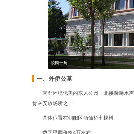
陵园一角
一、外侨公墓
南邻环境优美的东风公园，北接潺潺水声
骨灰安放场所之一
具体位置在朝阳区酒仙桥七棵树
数字壁葬价格4万左右