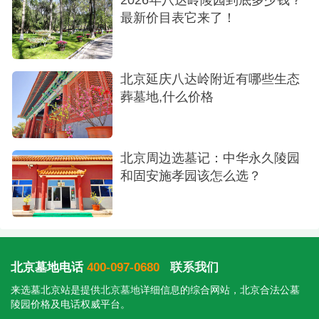
最新价目表它来了！
北京延庆八达岭附近有哪些生态
葬墓地,什么价格
北京周边选墓记：中华永久陵园
和固安施孝园该怎么选？
北京墓地电话
400-097-0680
联系我们
来选墓北京站是提供
北京墓地
详细信息的综合网站，北京合法公墓
陵园价格及电话权威平台。