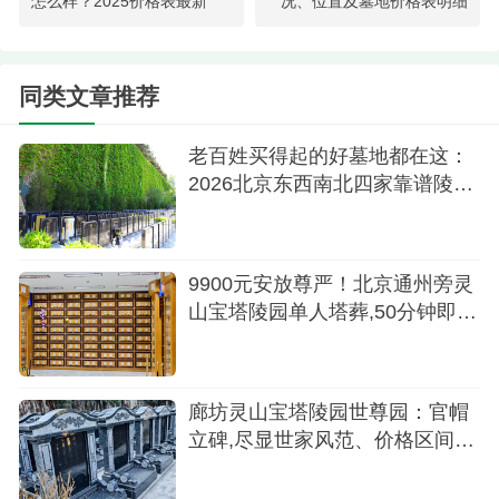
怎么样？2025价格表最新
况、位置及墓地价格表明细
求做到细致入微，满足家属的各种需求。合理的定
价策略与多样的选择，让家庭在怀念亲人时既能表
同类文章推荐
达深情，又能兼顾经济考量，体现了陵园对逝者与
生者的双重尊重。
老百姓买得起的好墓地都在这：
2026北京东西南北四家靠谱陵园
4.更为独特的是，灵山宝塔陵园还注重社区文化
推荐
的建设。陵园定期举办各类纪念活动，如清明节祭
扫、中元节祈福等，为家属提供了一个缅怀先人、
9900元安放尊严！北京通州旁灵
寄托哀思的平台。这些活动不仅促进了家属间的情
山宝塔陵园单人塔葬,50分钟即达
感交流，还逐渐形成了陵园独特的社区文化，让逝
的性价比之选
者的精神得以传承，生者的心灵得以慰藉。
廊坊灵山宝塔陵园世尊园：官帽
选择灵山宝塔陵园，就是选择了一个既能让逝
立碑,尽显世家风范、价格区间7-
者安息于宁静与尊严之中，又能让生者找到安慰与
14万
希望的地方。在这里，生命的故事得以延续，爱与