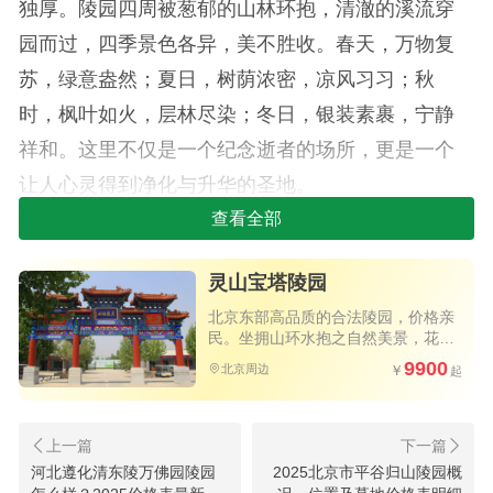
独厚。陵园四周被葱郁的山林环抱，清澈的溪流穿
园而过，四季景色各异，美不胜收。春天，万物复
苏，绿意盎然；夏日，树荫浓密，凉风习习；秋
时，枫叶如火，层林尽染；冬日，银装素裹，宁静
祥和。这里不仅是一个纪念逝者的场所，更是一个
让人心灵得到净化与升华的圣地。
查看全部
2.设计：陵园在设计上充分考虑了人文关怀与自
然环境的和谐共生。斜坡的设计巧妙地利用了地形
灵山宝塔陵园
优势，既便于家属行走，又增添了陵园的空间层次
北京东部高品质的合法陵园，价格亲
感。每一步台阶都仿佛在诉说着生命的厚重与不
民。坐拥山环水抱之自然美景，花园
式环境三季花开不败，四季绿意盎
9900
朽，引导着人们一步步走向内心的宁静与沉思。
北京周边
然，高速直达。
3.服务：灵山宝塔陵园秉承“以人为本，服务至
上”的理念，提供一站式专业服务。从选购墓位到个
河北遵化清东陵万佛园陵园
2025北京市平谷归山陵园概
性化设计，再到后续的维护与纪念活动，陵园都力