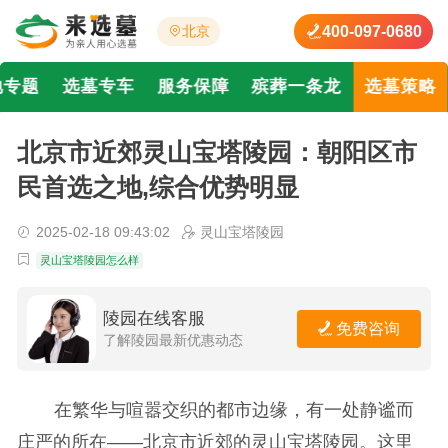
400-097-0680
北京
地专题
选墓专车
服务保障
殡葬一条龙
选墓策略
北京市近郊灵山宝塔陵园：朝阳区市
民首选之地,综合优势明显
2025-02-18 09:43:02
灵山宝塔陵园
灵山宝塔陵园怎么样
陵园在线客服
免费咨询
了解陵园最新优惠动态
在繁华与喧嚣交织的都市边缘，有一处静谧而
庄严的所在——北京市近郊的灵山宝塔陵园。这里