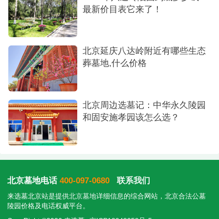
最新价目表它来了！
北京延庆八达岭附近有哪些生态
葬墓地,什么价格
北京周边选墓记：中华永久陵园
和固安施孝园该怎么选？
北京墓地电话
400-097-0680
联系我们
来选墓北京站是提供
北京墓地
详细信息的综合网站，北京合法公墓
陵园价格及电话权威平台。