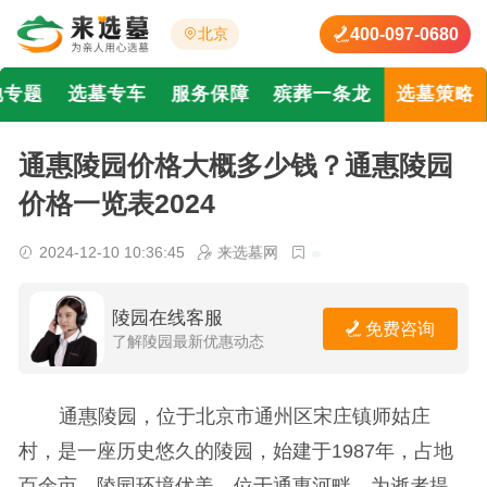
400-097-0680
北京
地专题
选墓专车
服务保障
殡葬一条龙
选墓策略
通惠陵园价格大概多少钱？通惠陵园
价格一览表2024
2024-12-10 10:36:45
来选墓网
陵园在线客服
免费咨询
了解陵园最新优惠动态
通惠陵园，位于北京市通州区宋庄镇师姑庄
村，是一座历史悠久的陵园，始建于1987年，占地
百余亩。陵园环境优美，位于通惠河畔，为逝者提