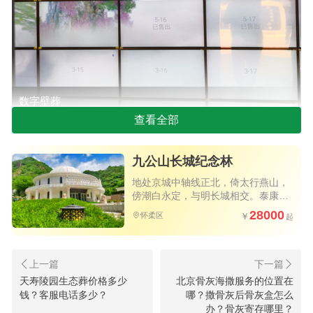
数字壁葬
查看全部
数字壁葬，作为现代殡葬文化的一种创新形
式，不仅节约了土地资源，还为家属提供了更加便
九公山长城纪念林
捷和个性化的纪念方式。在通惠陵园，数字壁葬的
地处京城中轴线正北，倚太行燕山，
傍潮白永定，与明长城相交。泰康旗
价格相对亲民，让每一个家庭都能找到适合自己的
下力作，独具匠心的树葬艺术墓碑，
28000
怀柔区
北京为数不多的优质陵园
安葬方式。
根据2024年的最新信息，通惠陵园的数字壁葬
价格大约在5万元左右。这一价格相较于传统立碑墓
天寿陵园生态葬价格多少
北京骨灰海撒服务的位置在
钱？客服电话多少？
哪？撒骨灰后骨灰盒怎么
地来说，更加经济实惠，同时也符合现代人对于环
办？骨灰寄存哪里？