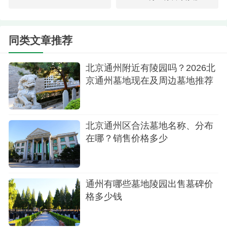
保和简约的追求。数字壁葬不仅节省了空间，还通
过数字化的方式，让逝者的生平事迹和音容笑貌得
同类文章推荐
以永久保存，为家属提供了一份永恒的思念。
通惠陵园的数字壁葬价格亲民且环保，是现代
北京通州附近有陵园吗？2026北
人选择殡葬方式的一个不错选择。同时，陵园还提
京通州墓地现在及周边墓地推荐
供多种其他殡葬方式，以满足不同家庭的需求和预
算。在选择殡葬方式时，建议家属根据自己的实际
北京通州区合法墓地名称、分布
情况和预算进行考虑，选择最适合自己的方式来表
在哪？销售价格多少
达对逝者的思念和敬意。
通州有哪些墓地陵园出售墓碑价
格多少钱