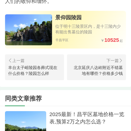
人们的敬仰和缅怀。
景仰园陵园
位于明十三陵景区内，是十三陵内少
有能出售墓位的陵园
10525
昌平区
丰台太子峪陵园各葬式现在
北京延庆八达岭附近不错墓
什么价格？陵园怎么样
地有哪些？价格多少钱
同类文章推荐
2025最新！昌平区墓地价格一览
表,预算2万之内怎么选？