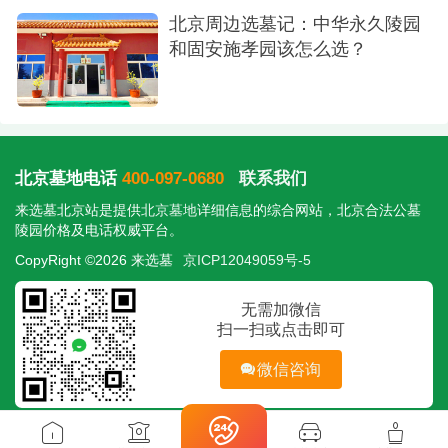
北京周边选墓记：中华永久陵园
和固安施孝园该怎么选？
北京墓地电话
400-097-0680
联系我们
来选墓北京站是提供
北京墓地
详细信息的综合网站，北京合法公墓
陵园价格及电话权威平台。
CopyRight ©2026 来选墓
京ICP12049059号-5
无需加微信
扫一扫或点击即可
微信咨询