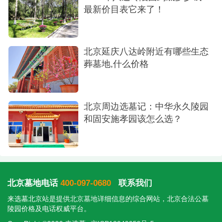
最新价目表它来了！
北京延庆八达岭附近有哪些生态
葬墓地,什么价格
北京周边选墓记：中华永久陵园
和固安施孝园该怎么选？
北京墓地电话
400-097-0680
联系我们
来选墓北京站是提供
北京墓地
详细信息的综合网站，北京合法公墓
陵园价格及电话权威平台。