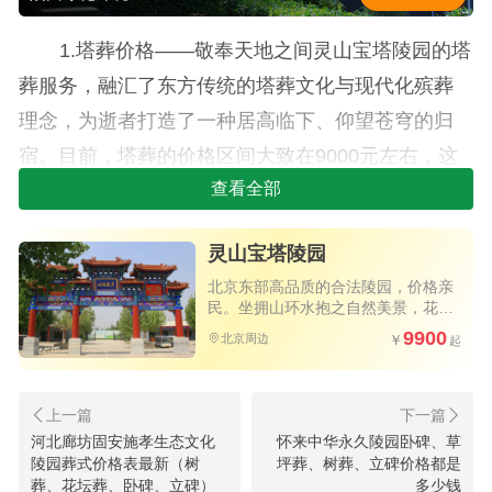
1.塔葬价格——敬奉天地之间灵山宝塔陵园的塔
葬服务，融汇了东方传统的塔葬文化与现代化殡葬
理念，为逝者打造了一种居高临下、仰望苍穹的归
宿。目前，塔葬的价格区间大致在9000元左右，这
一极具性价比的选择既实现了对空间的有效利用，
查看全部
又不失庄重与神圣感，是那些向往简朴、节地殡葬
灵山宝塔陵园
方式的家庭理想之选。
北京东部高品质的合法陵园，价格亲
2.树葬价格——绿叶共长青响应环保理念，陵园
民。坐拥山环水抱之自然美景，花园
式环境三季花开不败，四季绿意盎
9900
提供的树葬服务深受推崇。在这里，逝者的骨灰得
北京周边
然，高速直达。
以与大地母亲亲近，融入生生不息的大自然之中。
2024年，树葬的价格大约在10000元左右，为后人
河北廊坊固安施孝生态文化
怀来中华永久陵园卧碑、草
留下了一份与树木共生长的记忆，让生命以另一种
陵园葬式价格表最新（树
坪葬、树葬、立碑价格都是
形态延续。
葬、花坛葬、卧碑、立碑）
多少钱