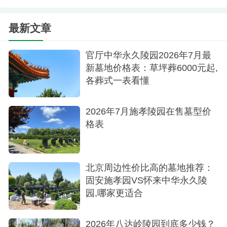
5.基督教墓碑价格——信仰与慰藉同行针对有着
最新文章
特定宗教信仰的基督教徒，陵园特设了基督教专属
墓区，墓碑设计遵循基督教义，呈现庄重、纯洁的
官厅中华永久陵园2026年7月最
圣洁风貌。这类墓碑的价格通常在40000元左右，不
新墓地价格表：草坪葬6000元起,
仅包含了对逝者灵魂的尊重与祈祷，更在细节之处
各葬式一表看懂
体现出了对基督教文化的精准理解和深入践行。
2026年7月施孝陵园在售墓型价
2024年河北省三河市灵山宝塔陵园在殡葬服务
格表
领域不断推陈出新，秉持公益与市场相结合的原
则，为客户提供多元化、个性化且经济实惠的殡葬
解决方案。无论是追求简约朴素还是渴望独特纪
北京周边性价比高的墓地推荐：
固安施孝园VS怀来中华永久陵
念，亦或是希望顺应自然之道，都能在这里找到心
园,哪家更适合
灵深处的安慰与寄托。
2026年八达岭陵园到底多少钱？