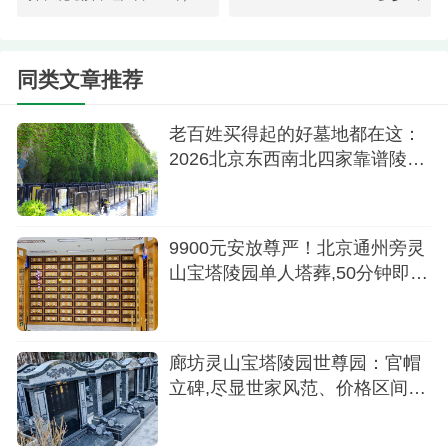
3.生态葬价格——生命回归自然生态葬是陵园极
力倡导的绿色殡葬模式之一，它强调与自然环境和
同类文章推荐
谐共生，保护有限的土地资源。今年，生态葬的价
格区间定在约20000元左右，这一举措鼓励了更多人
老百姓买得起的好墓地都在这：
2026北京东西南北四家靠谱陵园
采用环保低碳的方式来缅怀先人，共同守护我们的
推荐
绿色家园。
4.立碑价格——铭记岁月痕迹传统立碑仍然是许
9900元安放尊严！北京通州旁灵
多人表达对逝者无尽思念和敬意的方式。灵山宝塔
山宝塔陵园单人塔葬,50分钟即达
的性价比之选
陵园的立碑区域规划有序，环境幽雅，碑型多样，
品质优良。目前立碑的基本价格也在20000元左右，
廊坊灵山宝塔陵园世尊园：官帽
不同的石材种类、碑文镌刻工艺和占地面积等因素
立碑,尽显世家风范、价格区间7-
将影响最终费用，确保每个碑体都能凝聚家族荣
14万
耀，传承世代记忆。