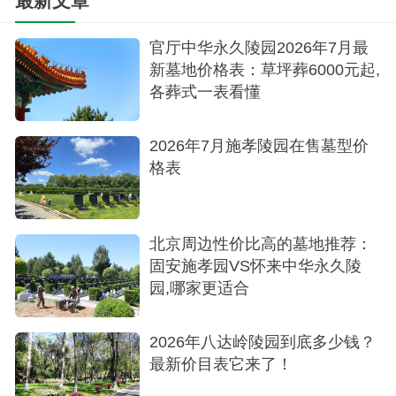
最新文章
景仰园陵园提供班车服务，方便您的前来。每
官厅中华永久陵园2026年7月最
周三六日，8:30从地铁安定门B口出发，仅需支付10
新墓地价格表：草坪葬6000元起,
元/人的费用，为您提供舒适便捷的交通服务。
各葬式一表看懂
在选择永远的安息之地时，景仰园陵园以其合
2026年7月施孝陵园在售墓型价
法认证、优越的位置和环境、多样化的安葬方式以
格表
及贴心的价格和服务，为您提供一个温馨、尊贵的
选择。选择景仰园陵园，让我们一同追求永恒的怀
念，与自然和谐相处。
北京周边性价比高的墓地推荐：
固安施孝园VS怀来中华永久陵
园,哪家更适合
2026年八达岭陵园到底多少钱？
最新价目表它来了！