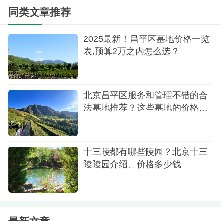
在价格上也体现了透明和公正。卧碑价格为12万
同类文章推荐
多，树葬价格为7万多，为您提供了清晰的经济预
2025最新！昌平区墓地价格一览
算，让您在这个重要决定上更为从容。
表,预算2万之内怎么选？
3.景仰园陵园全方位介绍
3.1合法认证
北京昌平区服务和管理不错的合
景仰园陵园是北京民政部门认可的33家合法公
法墓地推荐？这些墓地的价格有
公开吗？
墓之一，合法合规，为您提供安心的选择。
3.2位置及环境
十三陵都有哪些陵园？北京十三
陵陵园介绍、价格多少钱
位于昌平十三陵景区内，景仰园陵园与十三陵
共享山水，环境优美，宁静宜人。这里的安息之地
让人感受到与自然和谐共处的宁静。
3.3便捷服务