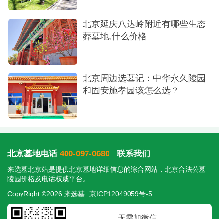
北京延庆八达岭附近有哪些生态
葬墓地,什么价格
北京周边选墓记：中华永久陵园
和固安施孝园该怎么选？
北京墓地电话
400-097-0680
联系我们
来选墓北京站是提供
北京墓地
详细信息的综合网站，北京合法公墓
陵园价格及电话权威平台。
CopyRight ©2026 来选墓
京ICP12049059号-5
无需加微信