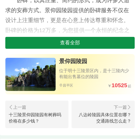
卧碑，以其庄重、简约的形式，成为许多人追
求的安葬方式。景仰园陵园提供的卧碑服务不仅在
设计上注重细节，更是在心意上传达尊重和怀念。
卧碑的价格为12万多，为您提供一个永恒的纪念之
地。
查看全部
1.2树葬
景仰园陵园
树葬则是一种与自然融合的独特方式，通过树
位于明十三陵景区内，是十三陵内少
木的生长，将逝者的灵魂融入自然之中。景仰园陵
有能出售墓位的陵园
10525
昌平区
园的树葬服务以其生态友好、独特新颖的形式受到
许多人的喜爱。树葬的价格为7万多，为您提供一份
与自然和谐相处的安详。
十三陵景仰园陵园有树葬吗
八达岭陵园具体位置在哪？
2.卧碑与树葬价格
价格在多少钱？
交通路线怎么走？
景仰园陵园不仅提供多样化的安葬选择，而且