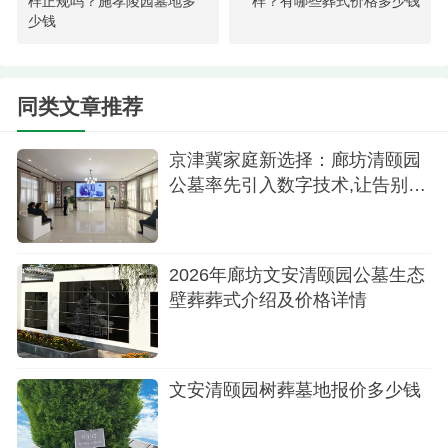
样正规吗？施孝陵园墓地多
样？有哪些葬式价格多少钱
详的环境。
少钱
4.立碑：立碑是一种传统而庄重的葬礼方式，价
格为31800元。家庭可以在墓碑上刻上逝者的名字和
同类文章推荐
纪念词，以永远怀念他们的生平事迹。
京津冀家庭新选择：廊坊清颐园
文安清颐园公墓的葬式价格分为高、中、低三
公墓率先引入数字技术,让告别更
个档次，为不同层次的消费者提供了多样化的选
科技更温暖
择。无论是追求简约与自然的树葬，还是钟爱花坛
美感的家庭，亦或是希望在舒适草坪上安息的人
2026年廊坊文安清颐园公墓生态
们，都可以在这里找到符合自己期望的葬礼方式。
壁葬葬式介绍及价格详情
在这个宁静祥和的环境里，文安清颐园公墓为
家人提供了一个安详、温馨的悼念场所。如果您正
文安清颐园树葬墓地报价多少钱
在考虑安排葬礼，文安清颐园公墓将是一个理想的
选择，它将以合理的价格和周到的服务，为您提供