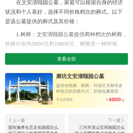
在文安清颐园公墓，家庭可以根据自身的经济
状况和个人喜好，选择不同价格档次的葬式。以下
是该公墓提供的葬式及其价格：
1.树葬：文安清颐园公墓提供两种档次的树葬，
价格分别为5800元和18800元。树葬是一种环保、
独特的葬礼方式，让逝者的骨灰安息于树木之间，
查看全部
将生命与大自然相融合。
2.花坛葬：花坛葬是一种富有艺术感的葬礼方
廊坊文安清颐园公墓
式，价格为8600元。逝者的骨灰将安放在精心设计
提供传统葬、树葬、环保艺术葬等多
种形式的安葬方式，价格低廉墓型品
的花坛中，为墓地增添了美丽和色彩。
质好，值得选购
6800
北京周边
3.草坪葬：草坪葬是一种高档次的葬礼方式，价
格为28000元。逝者的骨灰将安息于郁郁葱葱的草坪
上，这种方式既庄重又舒适，为家庭提供了一个安
固安施孝生态文化陵园怎么
三河市灵山宝塔陵园怎么