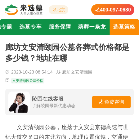
400-097-0680
北京
地专题
选墓专车
服务保障
殡葬一条龙
选墓策略
廊坊文安清颐园公墓各葬式价格都是
多少钱？地址在哪
2023-10-23 08:54:14
廊坊文安清颐园
文安清颐园公墓价格
陵园在线客服
免费咨询
了解陵园最新优惠动态
文安清颐园公墓，座落于文安县京德高速与世
纪大道交叉口的东北方向，地理位置优越，交通便