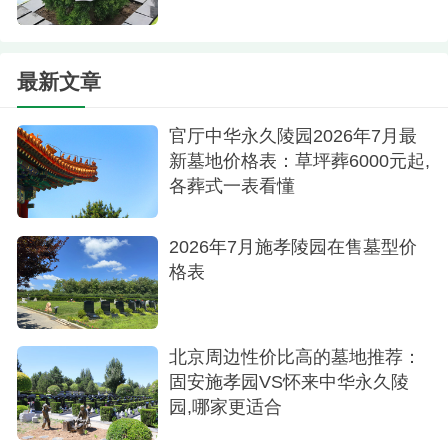
最为体贴入微的安排，为逝者送上一份深情厚谊。
最新文章
官厅中华永久陵园2026年7月最
新墓地价格表：草坪葬6000元起,
各葬式一表看懂
2026年7月施孝陵园在售墓型价
格表
北京周边性价比高的墓地推荐：
固安施孝园VS怀来中华永久陵
园,哪家更适合