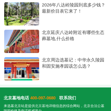
2026年八达岭陵园到底多少钱？
最新价目表它来了！
北京延庆八达岭附近有哪些生态
葬墓地,什么价格
北京周边选墓记：中华永久陵园
和固安施孝园该怎么选？
北京墓地电话
400-097-0680
联系我们
来选墓北京站是提供
北京墓地
详细信息的综合网站，北京合法公墓
陵园价格及电话权威平台。