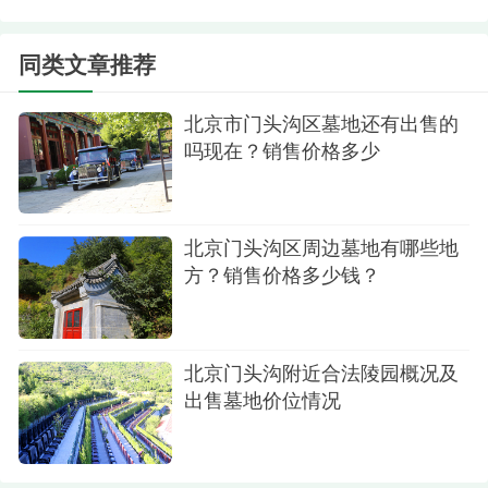
人提供了一个静谧的空间。
同类文章推荐
4. 文化和价值：
陵园作为一种传统的葬礼形式，代表着对逝去
北京市门头沟区墓地还有出售的
亲人的敬意和思念之情。万佛华侨陵园秉承传统文
吗现在？销售价格多少
化，弘扬中华传统礼仪，让人们通过悼念和祭奠表
达对逝去亲人的深深怀念。
北京门头沟区周边墓地有哪些地
5. 服务理念：
方？销售价格多少钱？
万佛华侨陵园以“服务至上、诚信经营、尊重生
命”为服务理念，致力于为家人提供专业、周到的葬
北京门头沟附近合法陵园概况及
礼服务，让家人在悲伤中得到安慰和支持。
出售墓地价位情况