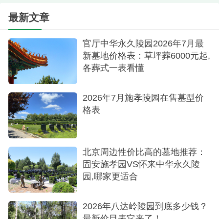
最新文章
官厅中华永久陵园2026年7月最
新墓地价格表：草坪葬6000元起,
各葬式一表看懂
2026年7月施孝陵园在售墓型价
格表
北京周边性价比高的墓地推荐：
固安施孝园VS怀来中华永久陵
园,哪家更适合
2026年八达岭陵园到底多少钱？
最新价目表它来了！