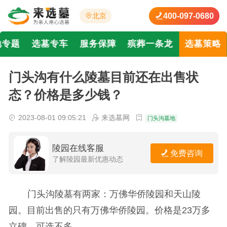
400-097-0680
北京
地专题
选墓专车
服务保障
殡葬一条龙
选墓策略
门头沟有什么陵墓目前还在出售状
态？价格是多少钱？
2023-08-01 09:05:21
来选墓网
门头沟墓地
陵园在线客服
免费咨询
了解陵园最新优惠动态
门头沟陵墓有两家：万佛华侨陵园和天山陵
园。目前出售的只有万佛华侨陵园。价格是23万多
立碑，可选不多。