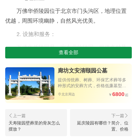
万佛华侨陵园位于北京市门头沟区，地理位置
优越，周围环境幽静，自然风光优美。
2. 设施和服务：
万佛华侨陵园是一家专业的陵园，提供多种墓
查看全部
地类型和葬礼服务。陵园内设施齐全，包括不同规
格和风格的墓碑、墓室、墓穴等供选择。同时，陵
廊坊文安清颐园公墓
园也提供各类葬礼服务，包括墓地选址、殡仪服
提供传统葬、树葬、环保艺术葬等多
务、悼念仪式等，以满足不同家庭的需求。
种形式的安葬方式，价格低廉墓型品
质好，值得选购
6800
北京周边
3. 环境与景观：
万佛华侨陵园被自然风景所环绕，环境清幽宜
人，是一个适合沉思和悼念的场所。陵园内种植有
天寿陵园壁葬里的骨灰怎么
延庆陵园有哪些？简介、位
摆放？
置、价格
各种花木，营造出安详肃穆的氛围，为家人祭奠亲