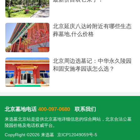
北京延庆八达岭附近有哪些生态
葬墓地,什么价格
北京周边选墓记：中华永久陵园
和固安施孝园该怎么选？
北京墓地电话
400-097-0680
联系我们
来选墓北京站是提供
北京墓地
详细信息的综合网站，北京合法公墓
陵园价格及电话权威平台。
CopyRight ©2026 来选墓
京ICP12049059号-5