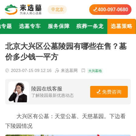
400-097-0680
北京
地专题
选墓专车
服务保障
殡葬一条龙
选墓策略
北京大兴区公墓陵园有哪些在售？墓
价多少钱一平方
2023-07-15 09:12:16
来选墓网
大兴墓地
陵园在线客服
免费咨询
了解陵园最新优惠动态
大兴区有公墓：天堂公墓、天慈墓园。下边看
下陵园情况