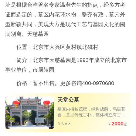
址是根据台湾著名专家温老先生的指点，经多方考
证而选定的，墓区内花环水抱，整齐有致，墓穴外
型新颖共同，美观大方是现代工艺与墓园文化的圆
满别离。天慈墓园
位置：北京市大兴区黄村镇北磁村
简介：北京市天慈墓园是1993年成立的北京市
事业单位，市属陵园
价格：暂不出售。更多咨询400-0970680
天堂公墓
墓区内植被茂密，绿树成荫，鸟语花
香，墓型传统古朴，整体树立有古典
园林的之作风
2000
大兴区