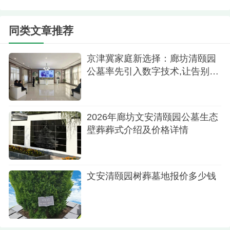
3.圣安园(3)立碑56600元、62800元、88000元
同类文章推荐
4.清修园(8)立碑66800元、72800元、118800
元、148800元、169000元、238000元不等，有的
京津冀家庭新选择：廊坊清颐园
一个价格不同墓碑主题。
公墓率先引入数字技术,让告别更
科技更温暖
5.颐安园(3)立碑75800元、83800元、91800元
6.庭院式(1)几十万
2026年廊坊文安清颐园公墓生态
壁葬葬式介绍及价格详情
清颐园公墓提供了多种不同类型的墓地，包括
豪华墓、普通墓、单人墓、双人墓等，价格从几万
元到十几万元不等。这样的价格相对于其他墓地来
文安清颐园树葬墓地报价多少钱
说，显得非常实惠，并且具有很高的性价比。
除了性价比之外，廊坊清颐园公墓还有其他的
优点。比如，公墓的环境非常好，周围有着优美的