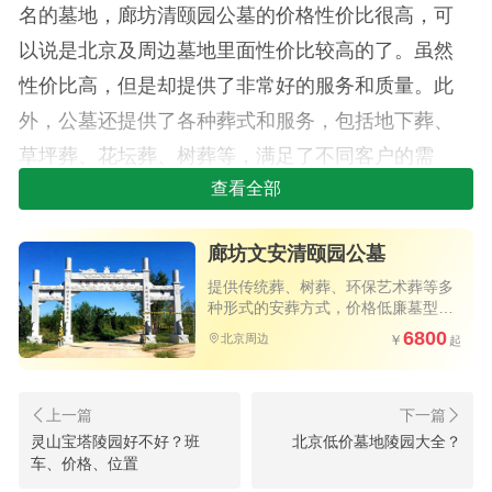
名的墓地，廊坊清颐园公墓的价格性价比很高，可
以说是北京及周边墓地里面性价比较高的了。虽然
性价比高，但是却提供了非常好的服务和质量。此
外，公墓还提供了各种葬式和服务，包括地下葬、
草坪葬、花坛葬、树葬等，满足了不同客户的需
求。
查看全部
廊坊清颐园公墓的墓地价格表也非常合理。
廊坊文安清颐园公墓
2023价格表如下：
提供传统葬、树葬、环保艺术葬等多
种形式的安葬方式，价格低廉墓型品
1.清颐园公墓在售园区及价格清思园(10)树葬
质好，值得选购
6800
北京周边
5800元、花坛葬8600元、环保树葬18800元、立碑
31800元，其他立碑价格48800元、51900元、
56800元、59800元、72800元不等。
灵山宝塔陵园好不好？班
北京低价墓地陵园大全？
车、价格、位置
2.祥安苑(1)草坪葬28000元