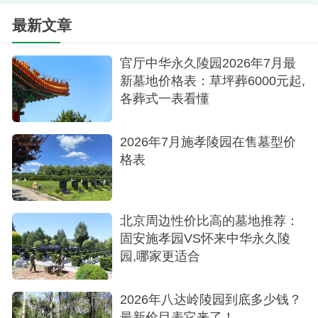
风景和浓厚的文化氛围，非常适合安葬逝者。此
最新文章
外，公墓的管理和服务也非常完善，可以保证逝者
的墓地得到妥善的管理和维护。
官厅中华永久陵园2026年7月最
新墓地价格表：草坪葬6000元起,
廊坊清颐园公墓是一处非常不错的选择。它具
各葬式一表看懂
有高性价比、合理的墓地价格、良好的服务和管理
水平等优点。如果想要选择一个优质的墓地，那么
2026年7月施孝陵园在售墓型价
廊坊清颐园公墓将是一个非常好的选择。更多咨询
格表
400-0970680
北京周边性价比高的墓地推荐：
固安施孝园VS怀来中华永久陵
园,哪家更适合
2026年八达岭陵园到底多少钱？
最新价目表它来了！