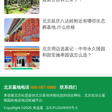
北京延庆八达岭附近有哪些生态
葬墓地,什么价格
北京周边选墓记：中华永久陵园
和固安施孝园该怎么选？
北京墓地电话
400-097-0680
联系我们
来选墓北京站是提供
北京墓地
详细信息的综合网站，北京合法公墓
陵园价格及电话权威平台。
CopyRight ©2026 来选墓
京ICP12049059号-5