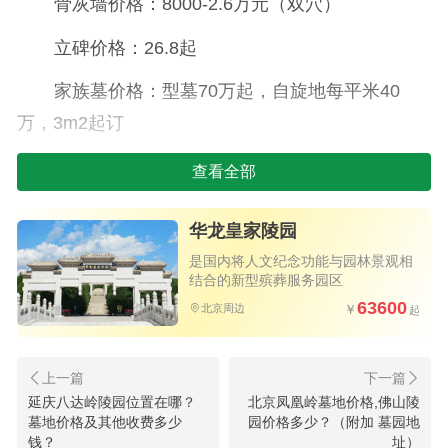
骨灰墙价格：8000-2.6万元（双穴）
立碑价格：26.8起
家族墓价格：型墓70万起，自旋地每平米40
万，3m2起订
刻字费用：大字18，小字10
查看全部
安葬费：后期费用5千左右
华龙皇家陵园
管理费：20年后国家政策（购买需要死亡证
是国内将人文纪念功能与园林景观相
结合的新型殡葬服务园区
明）
63600
北京周边
2.万佛华侨陵园位置：
万佛华侨陵园位置在门头沟区永定镇石厂村与
延庆八达岭陵园位置在哪？
北京凤凰岭墓地价格,佛山陵
苛萝坨村交界处。班车老山中级人民法院西门马路
墓地价格及其他收费多少
园价格多少？（附加 墓园地
对面9:30免费。
钱？
址）