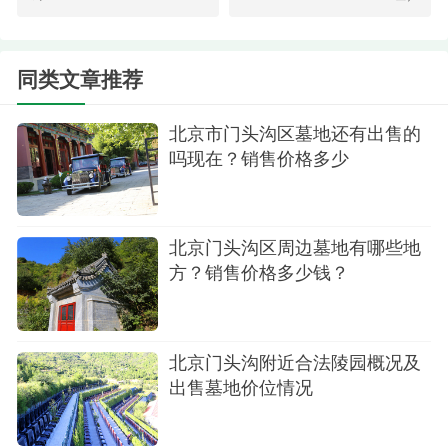
3.万佛华侨陵园简介：
同类文章推荐
万佛园位于北京西山，距市中心25公里，毗邻
戒台寺，西峰寺、潭柘寺等人文胜景。主体山脉由
北京市门头沟区墓地还有出售的
北向西南延伸，呈半月形环抱，山体起伏，形似龙
吗现在？销售价格多少
行。山首东望，即为著名天下第一台--戒台寺，峰峦
叠翠，青山碧水，呈蜿延起伏状，甚为生动。 万佛
园山脉为正势龙脉，龙首稍弯，略带逆峰，为弯月
北京门头沟区周边墓地有哪些地
方？销售价格多少钱？
形回首势。更多咨询400-0970680
北京门头沟附近合法陵园概况及
出售墓地价位情况