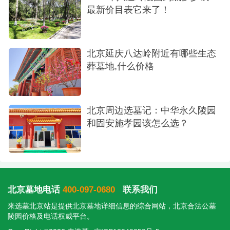
最新价目表它来了！
北京延庆八达岭附近有哪些生态
葬墓地,什么价格
北京周边选墓记：中华永久陵园
和固安施孝园该怎么选？
北京墓地电话
400-097-0680
联系我们
来选墓北京站是提供
北京墓地
详细信息的综合网站，北京合法公墓
陵园价格及电话权威平台。