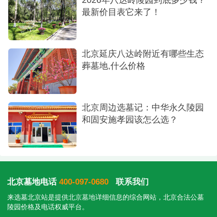
最新价目表它来了！
北京延庆八达岭附近有哪些生态
葬墓地,什么价格
北京周边选墓记：中华永久陵园
和固安施孝园该怎么选？
北京墓地电话
400-097-0680
联系我们
来选墓北京站是提供
北京墓地
详细信息的综合网站，北京合法公墓
陵园价格及电话权威平台。