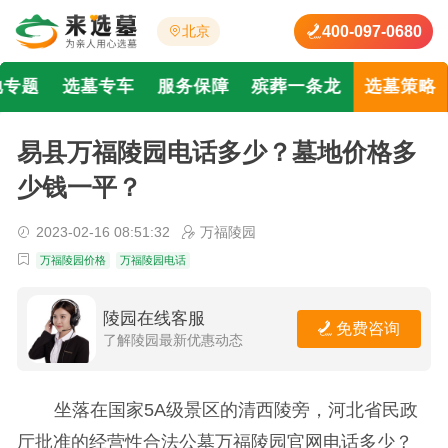
400-097-0680
北京
地专题
选墓专车
服务保障
殡葬一条龙
选墓策略
易县万福陵园电话多少？墓地价格多
少钱一平？
2023-02-16 08:51:32
万福陵园
万福陵园价格
万福陵园电话
陵园在线客服
免费咨询
了解陵园最新优惠动态
坐落在国家5A级景区的清西陵旁，河北省民政
厅批准的经营性合法公墓万福陵园官网电话多少？