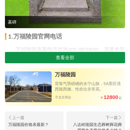
墓碑
1.万福陵园官网电话
万福陵园选墓电话咨询400-0970680，选墓专车
查看全部
上门接送，有专业师傅跟随，轻车熟路，省去费时
费力环节。
万福陵园
2.万福陵园墓地价格详情：
背靠气势磅礴的永宁山脉，5A景区清
西陵西侧。性价比非常高。
万福陵园墓地主要以块售卖，双穴为主，一块
12800
北京周边
便宜的要数卧碑了，价格起步是38000，详细价格如
下：
真龙园方桌卧碑价格38000元
万福陵园价格表最新？
八达岭陵园生态葬树葬花葬