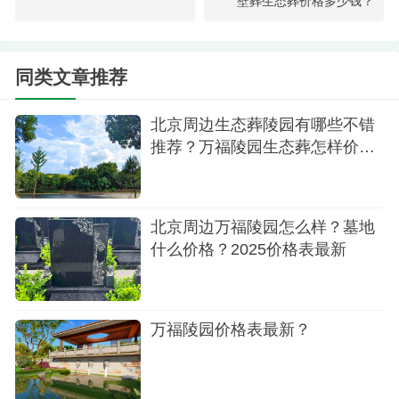
壁葬生态葬价格多少钱？
真龙园中式管帽碑价格88000元
真龙园西式管帽碑价格98000元
同类文章推荐
真龙园龙凤碑价格108000元
北京周边生态葬陵园有哪些不错
真龙园印度红福字碑价格188000元
推荐？万福陵园生态葬怎样价格
多少
真龙园山西黑价格198000元
真龙园印度红价格258000元
北京周边万福陵园怎么样？墓地
什么价格？2025价格表最新
真龙园莲花底座价格298000元。
以上就是关于易县万福陵园电话及墓地价格介
绍。陵园正规合法、地理位置优越、环境优美，是
万福陵园价格表最新？
个不可多得的安息之地。更多咨询400-0970680