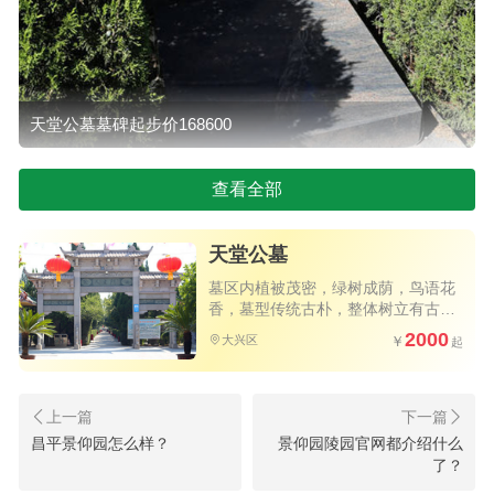
天堂公墓墓碑起步价168600
1、墓地的价格
查看全部
北京大兴天堂公墓之所以深受欢迎，就是由于
天堂公墓
它的地理位置优势很明显，而且也有着很好的风
墓区内植被茂密，绿树成荫，鸟语花
水，所以人们也能够放心购买该公墓的墓地了。
香，墓型传统古朴，整体树立有古典
园林的之作风
2022年的墓地价格有变化，天堂公墓的价格也从
2000
大兴区
168600起步。
2、一站式服务的选墓平台
昌平景仰园怎么样？
景仰园陵园官网都介绍什么
我们能够在哪些渠道购买到合规的墓地呢？一
了？