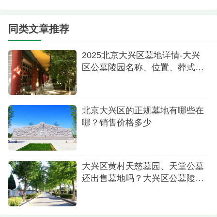
些朋友也产生了这样的疑问，而持续了解详细事情
之后，人们就能知道通过在专业选墓平台购买的方
同类文章推荐
式，就可以购买到风水更好以及价格更到位的墓地
了。可靠的平台也会有着一站式的贴心服务。
2025北京大兴区墓地详情-大兴
区公墓陵园名称、位置、葬式价
3、可以免费接送看墓
格多少
需要通过什么方式，才可以更快前往天堂公墓
看墓选墓呢？专业且值得信赖的选墓平台，也会有
北京大兴区的正规墓地有哪些在
哪？销售价格多少
着免费接送的贴心服务，所以人们就能够在预约之
后，乘坐专车前往看墓了。
北京大兴天堂公墓是大部分朋友进行了解之
大兴区黄村天慈墓园、天堂公墓
后，都会觉得十分满意的公墓，而且管理也十分完
还出售墓地吗？大兴区公墓陵园
价格最新
善，所以任何时间都会有工作人员值班，也不需要
担心墓地管理不善或者其他的安全问题了。时间比