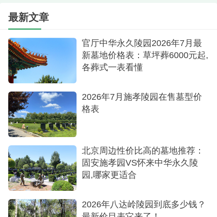
较充足的朋友，也可以在平台内查看到更多墓地的
最新文章
详细信息。
官厅中华永久陵园2026年7月最
新墓地价格表：草坪葬6000元起,
各葬式一表看懂
2026年7月施孝陵园在售墓型价
格表
北京周边性价比高的墓地推荐：
固安施孝园VS怀来中华永久陵
园,哪家更适合
2026年八达岭陵园到底多少钱？
最新价目表它来了！