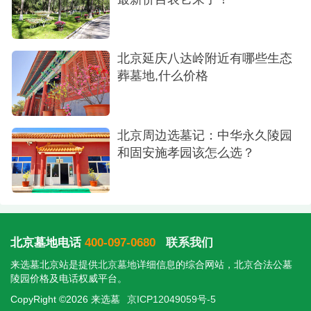
北京延庆八达岭附近有哪些生态
葬墓地,什么价格
北京周边选墓记：中华永久陵园
和固安施孝园该怎么选？
北京墓地电话
400-097-0680
联系我们
来选墓北京站是提供
北京墓地
详细信息的综合网站，北京合法公墓
陵园价格及电话权威平台。
CopyRight ©2026 来选墓
京ICP12049059号-5