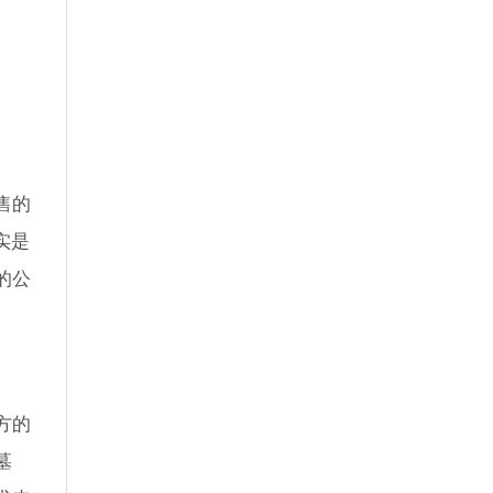
售的
实是
的公
方的
墓