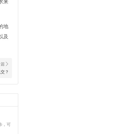
求来
的地
以及
么交？
步，可