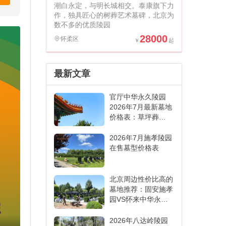
潮白永定，与明长城相交。泰康旗下力
作，独具匠心的树葬艺术墓碑，北京为
数不多的优质陵园
28000
怀柔区
最新文章
官厅中华永久陵园
2026年7月最新墓地
价格表：草坪葬
6000元起,各葬式一
表看懂
2026年7月施孝陵园
在售墓型价格表
北京周边性价比高的
墓地推荐：固安施孝
园VS怀来中华永久
陵园,哪家更适合
2026年八达岭陵园