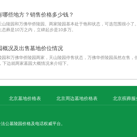
有哪些地方？销售价格多少钱？
天山陵园和万佛华侨陵园。两家陵园基本处于饱和状态，可选范围很小了
态葬是10万之内，立碑起步是10多万。
园概况及出售墓地价位情况
陵园和万佛华侨陵园两家，天山陵园停售状态，万佛华侨陵园虽然在售，
起，下边就两家墓园大概情况来介绍下。
北京墓地价格表
北京周边墓地价格表
北京殡葬服
合法公墓陵园价格及电话权威平台。