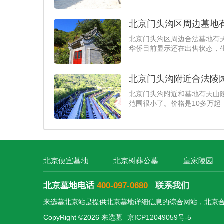
北京门头沟区周边墓地
北京门头沟区周边合法墓地有
华侨目前显示还在出售状态，生
北京门头沟附近合法陵
北京门头沟附近和墓地有天山
范围很小了。价格是10多万
北京便宜墓地
北京树葬公墓
皇家陵园
北京墓地电话
400-097-0680
联系我们
来选墓北京站是提供
北京墓地
详细信息的综合网站，北京
CopyRight ©2026 来选墓
京ICP12049059号-5