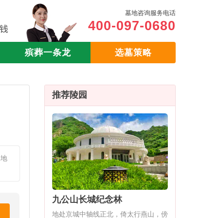
墓地咨询服务电话
400-097-0680
殡葬一条龙
选墓策略
推荐陵园
？
墓地
九公山长城纪念林
地处京城中轴线正北，倚太行燕山，傍