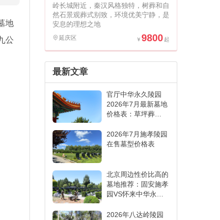
岭长城附近，秦汉风格独特，树葬和自
然石景观葬式别致，环境优美宁静，是
墓地
安息的理想之地
9800
延庆区
九公
最新文章
官厅中华永久陵园
2026年7月最新墓地
价格表：草坪葬
6000元起,各葬式一
表看懂
2026年7月施孝陵园
在售墓型价格表
北京周边性价比高的
墓地推荐：固安施孝
园VS怀来中华永久
陵园,哪家更适合
2026年八达岭陵园