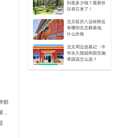
到底多少钱？最新价
目表它来了！
北京延庆八达岭附近
有哪些生态葬墓地,
什么价格
北京周边选墓记：中
华永久陵园和固安施
孝园该怎么选？
碑都
展，
是