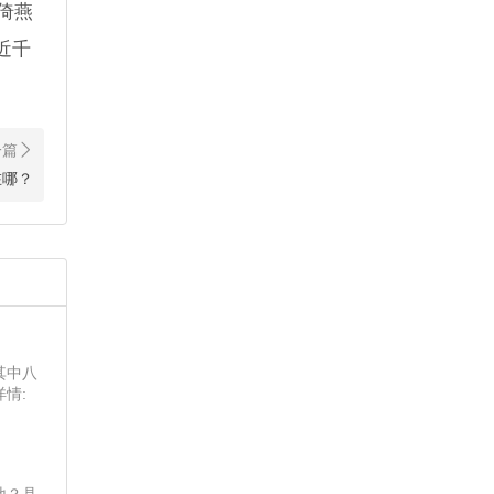
倚燕
近千
在哪？
其中八
情: