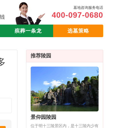
墓地咨询服务电话
400-097-0680
殡葬一条龙
选墓策略
推荐陵园
多
景仰园陵园
位于明十三陵景区内，是十三陵内少有