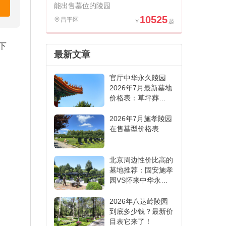
能出售墓位的陵园
10525
昌平区
下
最新文章
官厅中华永久陵园
2026年7月最新墓地
价格表：草坪葬
6000元起,各葬式一
表看懂
2026年7月施孝陵园
在售墓型价格表
北京周边性价比高的
墓地推荐：固安施孝
园VS怀来中华永久
陵园,哪家更适合
2026年八达岭陵园
到底多少钱？最新价
目表它来了！