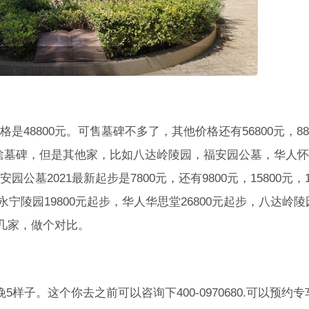
48800元。可售墓碑不多了，其他价格还有56800元，880
没啥墓碑，但是其他家，比如八达岭陵园，福安园公墓，华人
2021最新起步是7800元，还有9800元，15800元，16
，永宁陵园19800元起步，华人华思堂26800元起步，八达岭陵
看几家，做个对比。
样子。这个你去之前可以咨询下400-0970680.可以预约专