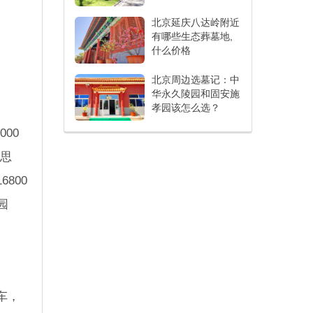
北京延庆八达岭附近
有哪些生态葬墓地,
什么价格
北京周边选墓记：中
华永久陵园和固安施
孝园该怎么选？
00
怀思
800
园
车，