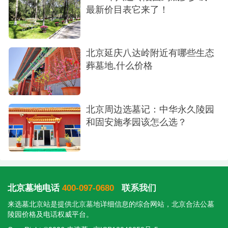
最新价目表它来了！
陵园性质经营性公墓
建成时间1950
北京延庆八达岭附近有哪些生态
陵园面积400亩
葬墓地,什么价格
看墓时间8:00-17:00
咨询电话400-0970680
北京周边选墓记：中华永久陵园
和固安施孝园该怎么选？
陵园区域北京市石景山同区域墓地
陵园位置石景山区石景山路9号查看地图
陵园特色地势开阔，规划有序，松柏林立，环
北京墓地电话
400-097-0680
联系我们
境幽雅，交通方便
来选墓北京站是提供
北京墓地
详细信息的综合网站，北京合法公墓
陵园朝向坐北朝南, 坐东朝西, 坐西朝东
陵园价格及电话权威平台。