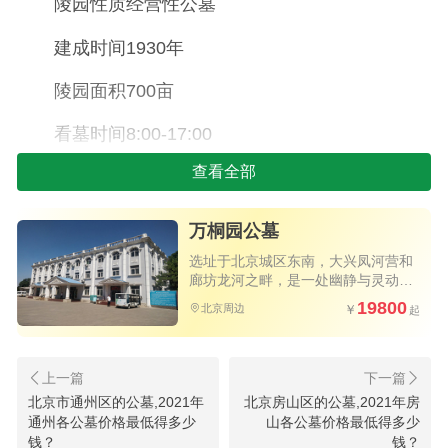
陵园性质经营性公墓
建成时间1930年
陵园面积700亩
看墓时间8:00-17:00
查看全部
咨询电话400-0970680
陵园区域北京市石景山同区域墓地
万桐园公墓
陵园位置石景山区八大处公园查看地图
选址于北京城区东南，大兴凤河营和
廊坊龙河之畔，是一处幽静与灵动充
分融合的自然所在的安息之所
19800
陵园特色占地 120余亩。这里地势高畅，环风抱
北京周边
水，气盛地旺
陵园朝向坐北朝南, 坐东朝西, 坐西朝东
北京市通州区的公墓,2021年
北京房山区的公墓,2021年房
通州各公墓价格最低得多少
山各公墓价格最低得多少
安葬形式立碑
钱？
钱？