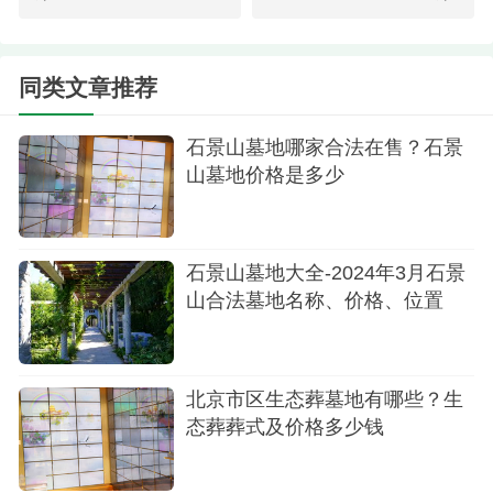
陵园园区福田园
北京市福田公墓，地处京郊西山风景区，北依
同类文章推荐
燕山龙脉，西邻佛教胜地八大处，南抱川流不息的
永定河引水渠，东望六朝古都，占地 120余亩。
石景山墓地哪家合法在售？石景
山墓地价格是多少
2.八宝山革命公墓
墓地起价暂不出售
石景山墓地大全-2024年3月石景
陵园性质经营性公墓
山合法墓地名称、价格、位置
建成时间1950年
陵园面积150亩
北京市区生态葬墓地有哪些？生
态葬葬式及价格多少钱
看墓时间8:00-17:00
咨询电话400-0970680