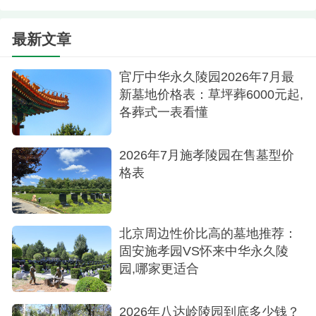
陵园区域北京市石景山同区域墓地
最新文章
陵园位置石景山区石景山路9号查看地图
官厅中华永久陵园2026年7月最
陵园特色一直用于安葬我国已故党和国家领导
新墓地价格表：草坪葬6000元起,
人、民主党派领导人
各葬式一表看懂
陵园朝向坐北朝南, 坐东朝西, 坐西朝东
2026年7月施孝陵园在售墓型价
安葬形式立碑
格表
陵园园区烈士墓地
北京石景山八宝山革命公墓是我国声名最著，
北京周边性价比高的墓地推荐：
规格建制最高的园林式公墓。
固安施孝园VS怀来中华永久陵
园,哪家更适合
3.八宝山人民公墓
墓地起价暂不出售
2026年八达岭陵园到底多少钱？