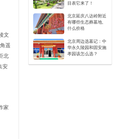
目表它来了！
北京延庆八达岭附近
有哪些生态葬墓地,
什么价格
陵文
北京周边选墓记：中
楼角遥
华永久陵园和固安施
孝园该怎么选？
距北
集安
作家