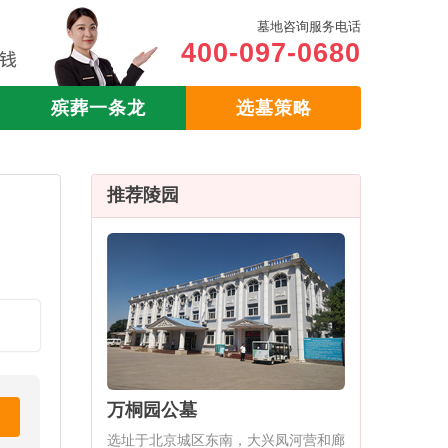
墓地咨询服务电话
400-097-0680
殡葬一条龙
选墓策略
推荐陵园
万桐园公墓
选址于北京城区东南，大兴凤河营和廊