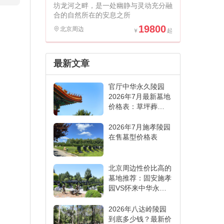
坊龙河之畔，是一处幽静与灵动充分融
合的自然所在的安息之所
19800
北京周边
最新文章
官厅中华永久陵园
2026年7月最新墓地
价格表：草坪葬
6000元起,各葬式一
表看懂
2026年7月施孝陵园
在售墓型价格表
北京周边性价比高的
墓地推荐：固安施孝
园VS怀来中华永久
陵园,哪家更适合
2026年八达岭陵园
到底多少钱？最新价