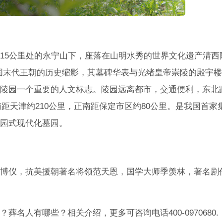
15公里处的永宁山下，座落在山明水秀的世界文化遗产清西
国末代王朝的历史缩影，其墓碑华表与光绪皇帝崇陵的殿宇
陵园一个重要的人文标志。陵园远离都市，交通便利，东北
南距天津约210公里，正南距保定市区约80公里。是我国首家
园式现代化墓园。
博仪，抗美援朝著名将领范天恩，国学大师季羡林，著名剧
名人有哪些？相关介绍，更多可咨询电话400-0970680.