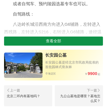
或者自驾车、预约陵园选墓专车也可以。
自驾路线：
八达岭长城沿西南方向进入G6辅路，左转进入
西残路，左转进入S216，右转进入G6辅路，途径温
南路，沙阳路，温北路，后二路等行驶约1500米即
查看全部
可到达佛山陵园
长安园公墓
佛山陵园提供选墓班车服务，预约后可免费上
长安园公墓是经北京市民政局批准的
门接送。预约热线：400-0970680
首批园林式骨灰林
9900
海淀区
佛山陵园始建于一九八八年,一九九三年底被市
民政局批准为合法经营性墓地,由昌平区民政局直接
管理,至今已容纳故者二万余位。已经开发的分佛山
北京二环内有墓地吗？
九公山墓地是哪里？墓地怎
一区和佛山二区两个墓区。佛山陵园地处京城西
么买？
北，与海淀区交界，按八卦方位学说佛山陵园地处