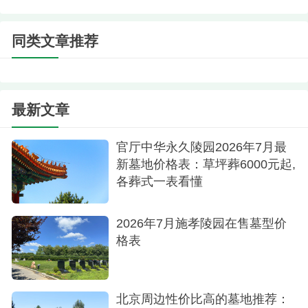
乾位，居上乘之地。几年来佛山陵园以其完善的服
同类文章推荐
务和平民化的价位深入社区，获得北京市民的普遍
好评，被市民誉为"老百姓的公墓"。
最新文章
官厅中华永久陵园2026年7月最
新墓地价格表：草坪葬6000元起,
各葬式一表看懂
2026年7月施孝陵园在售墓型价
格表
北京周边性价比高的墓地推荐：