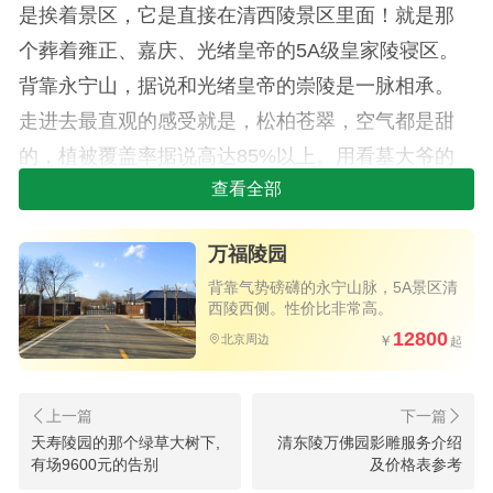
是挨着景区，它是直接在清西陵景区里面！就是那
个葬着雍正、嘉庆、光绪皇帝的5A级皇家陵寝区。
背靠永宁山，据说和光绪皇帝的崇陵是一脉相承。
走进去最直观的感受就是，松柏苍翠，空气都是甜
的，植被覆盖率据说高达85%以上。用看墓大爷的
话说，这叫“前有照，后有靠”。
查看全部
先说大家最关心的交通：京、津、雄安是真
万福陵园
方便！
背靠气势磅礴的永宁山脉，5A景区清
西陵西侧。性价比非常高。
我一开始也觉得在易县，肯定特远。结果导航
12800
北京周边
一开，从北京西边过去也就95公里，走京昆或者京
港澳高速，在涞涞高速下来，从高速口出来到陵园
大门口只要10分钟车程！真是没想到这么顺。
天寿陵园的那个绿草大树下,
清东陵万佛园影雕服务介绍
有场9600元的告别
及价格表参考
对于天津和雄安的朋友来说同样友好，它正好