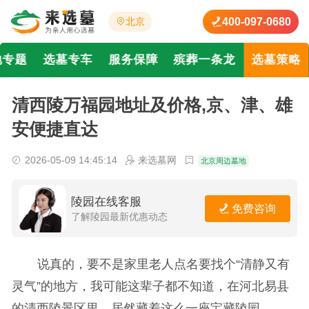
400-097-0680
北京
地专题
选墓专车
服务保障
殡葬一条龙
选墓策略
清西陵万福园地址及价格,京、津、雄
安便捷直达
2026-05-09 14:45:14
来选墓网
北京周边墓地
陵园在线客服
免费咨询
了解陵园最新优惠动态
说真的，要不是家里老人点名要找个“清静又有
灵气”的地方，我可能这辈子都不知道，在河北易县
的清西陵景区里，居然藏着这么一座宝藏陵园——