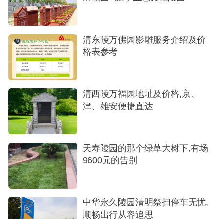
一进大门，那个服务大厅确实让人眼前一亮。
不是那种传统的老旧红墙，是新中式建筑风格，灰
清东陵万佛园影雕服务介绍及价
瓦白墙配着落地窗，特别庄重典雅，又透着一种书
格表参考
卷气。
整个园区坐北朝南，西边还有一个龙湖，山水
清西陵万福园地址及价格,京、
相依的。最让我心动的是那个“九苑”的规划，什么臻
津、雄安便捷直达
福园、御景园……每个区域都有自己的寓意。老人
家看了特别喜欢，觉得寓意好。
天寿陵园的那个绿草大树下,有场
价格参考与碎碎念
9600元的告别
大家可能觉得挨着皇陵肯定贵，其实真不一
定。这里起价12800元（花坛葬）就能入手，性价比
中华永久陵园清明祭扫停车无忧,
还是挺高的。当然，位置好的、朝向好的，像什么
顺畅出行从容追思