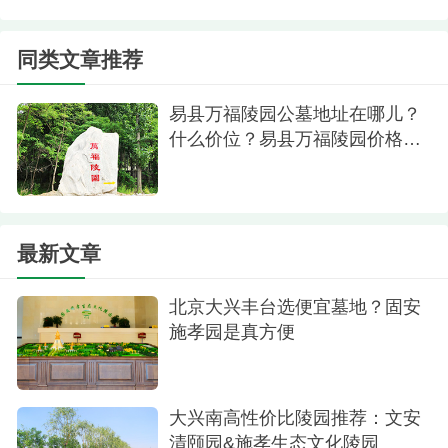
在这三个城市的黄金节点上。无论从哪儿出发，基
本上都是全程高速直达，没有那种七拐八拐的破
同类文章推荐
路。以后家里来扫墓，就当是个短途自驾游了，还
能顺便逛逛清西陵和易水湖。
易县万福陵园公墓地址在哪儿？
什么价位？易县万福陵园价格一
览表
最新文章
北京大兴丰台选便宜墓地？固安
施孝园是真方便
陵园环境
大兴南高性价比陵园推荐：文安
说说环境：新中式风格，看着就大气
清颐园&施孝生态文化陵园