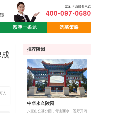
墓地咨询服务电话
400-097-0680
殡葬一条龙
选墓策略
推荐陵园
碑成
可入
中华永久陵园
八宝山公墓分园，背山面水，视野开阔