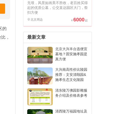
无垠，风景如画美不胜收，老百姓买得
起的优质公墓，公交直达园区大门，祭
扫方便
6000
北京周边
区的
最新文章
价比，
北京大兴丰台选便宜
墓地？固安施孝园是
真方便
大兴南高性价比陵园
推荐：文安清颐园&
施孝生态文化陵园
清东陵万佛园影雕服
务介绍及价格表参考
清西陵万福园地址及