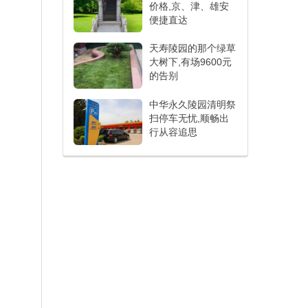
价格,京、津、雄安
便捷直达
天寿陵园的那个绿草
大树下,有场9600元
的告别
中华永久陵园清明祭
扫停车无忧,顺畅出
行从容追思