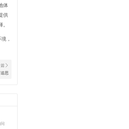
地体
提供
择。
环境，
容追思
的问