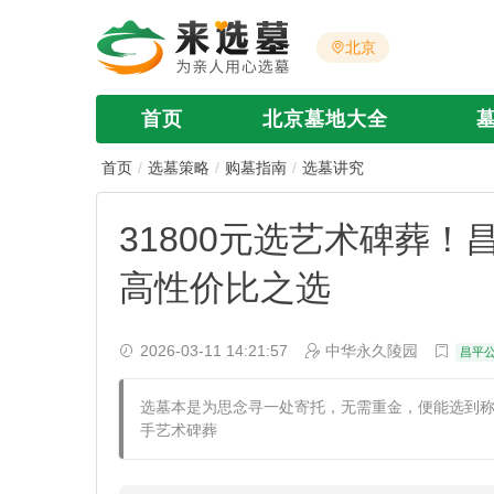
北京
首页
北京墓地大全
首页
选墓策略
购墓指南
选墓讲究
31800元选艺术碑葬
高性价比之选
2026-03-11 14:21:57
中华永久陵园
昌平
选墓本是为思念寻一处寄托，无需重金，便能选到称心
手艺术碑葬