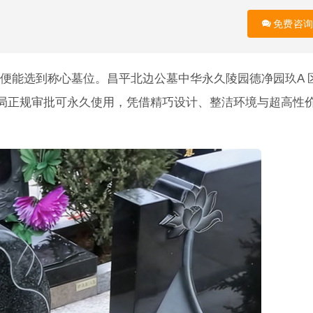
免费咨询
便能选到称心墓位。昌平北边公墓中华永久陵园德净园玖A 
民政局正规审批可永久使用，凭借精巧设计、整洁环境与超高性