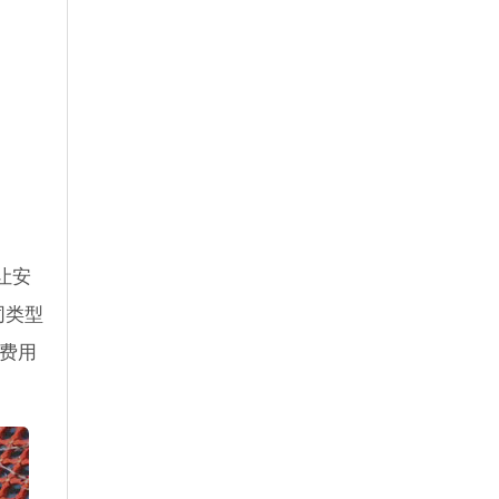
让安
同类型
昂费用