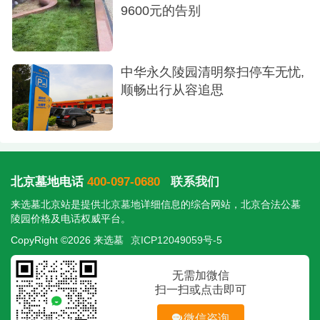
行舟艺术化呈现“生命如舟”的意境，造型充满动
9600元的告别
感与哲思，寓意人生渡尽千帆，终至安宁彼岸，备
受文化人士青睐。316,880-336,880
中华永久陵园清明祭扫停车无忧,
渡设计极简而意境深远，紧扣“渡”的主题，象征
顺畅出行从容追思
着生命的超越与升华，充满禅意，适合心境豁达、
有哲学思辨的逝者。336,880
进入善寿园，最先映入眼帘的是满园的苍翠。
园区极其重视绿化，一草一木都被精心养护，处处
北京墓地电话
400-097-0680
联系我们
涌动着绿色生命的色彩。正如其所属的泰康保险集
来选墓北京站是提供
北京墓地
详细信息的综合网站，北京合法公墓
陵园价格及电话权威平台。
团所倡导的理念：“让生命的每一阶段都流光溢彩”，
CopyRight ©2026 来选墓
京ICP12049059号-5
在这里，生命的终点被绿意和艺术温柔包裹，彰显
出最大的尊重与价值。
无需加微信
扫一扫或点击即可
微信咨询