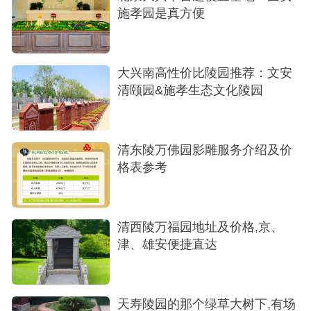
施孝园是真方便
大兴南高性价比陵园推荐：文安
园区道路
清颐园&施孝生态文化陵园
善寿园墓型与2025年11月价格预报
根据当前市场趋势与园区定位，善寿园作为高
清东陵万佛园影雕服务介绍及价
端艺术墓区，其价格区间主要集中在20万至30万元
格表参考
人民币之间。以下是基于现有信息的几种代表性艺
术墓型及其2025年11月价格：
清西陵万福园地址及价格,京、
花好月圆设计温馨圆满，常以花卉与圆月为元
津、雄安便捷直达
素，象征家庭和睦、生命圆满，适合追求祥和、美
满人生的逝者。296,880
天寿陵园的那个绿草大树下,有场