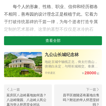
每个人的形象、性格、职业、信仰和经历都各
不相同，善寿园的设计理念正是根植于此。它着力
于打破传统墓碑的千篇一律，为每个逝者打造专属
定制的艺术墓碑。这里的墓型不仅仅是冰冷的石
头，而是承载着生命故事、体现逝者精神风貌的雕
查看全部
塑艺术品。
九公山长城纪念林
庄重典雅，公园式体验：园区以庄重典雅的雕
塑墓为主，整体规划为公园式开放性高端艺术墓
地处京城中轴线正北，倚太行燕山，
傍潮白永定，与明长城相交。泰康旗
区。行走其间，没有压抑与哀伤，取而代之的是一
下力作，独具匠心的树葬艺术墓碑，
28000
怀柔区
北京为数不多的优质陵园
种在艺术园林中漫步的宁静与崇高感。
无障碍人性化设计：善寿园在细节处尽显对生
者的关怀。整个园区没有一个台阶，全部为完全无
延庆区八达岭墓地如何选？
昌平区德陵还有墓地出售
八达岭陵园、八达岭人民公
吗？附近的华人怀思堂好
障碍的通道，轮椅和电瓶车均可轻松通行，极大地
墓与华人怀思堂全对比
吗？