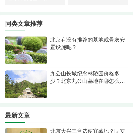
方便了前来祭扫或参观的长者与行动不便人士。
位置与人文的匠心：
同类文章推荐
道路宽2.32米：此宽度是依据中国传统“鲁班
北京有没有推荐的墓地或骨灰安
尺”测量而定，在位置上寓意着多子多福，福佑后
置设施呢？
人，寄托了对家族绵延的美好祝愿。
龟背纹路面：地面铺设的不规则石板采用“龟背
纹”设计，龟在中国文化中是长寿的象征，此设计寓
九公山长城纪念林陵园价格多
少？北京九公山墓地在哪怎么
意着健康长寿，意境深远。
去？
最新文章
北京大兴丰台选便宜墓地？固安