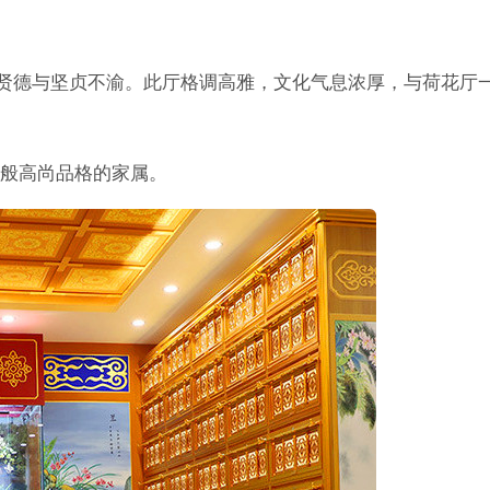
、贤德与坚贞不渝。此厅格调高雅，文化气息浓厚，与荷花厅
般高尚品格的家属。