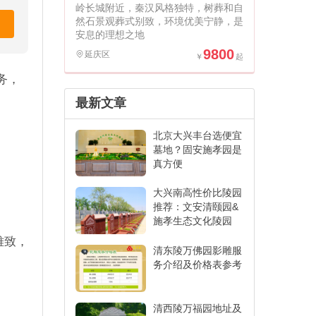
岭长城附近，秦汉风格独特，树葬和自
然石景观葬式别致，环境优美宁静，是
安息的理想之地
9800
延庆区
务，
最新文章
北京大兴丰台选便宜
墓地？固安施孝园是
真方便
大兴南高性价比陵园
推荐：文安清颐园&
施孝生态文化陵园
雅致，
清东陵万佛园影雕服
务介绍及价格表参考
清西陵万福园地址及