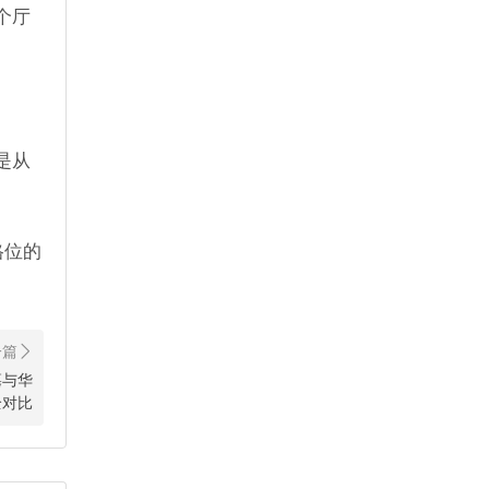
个厅
是从
格位的
墓与华
全对比