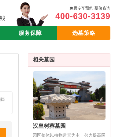
免费专车预约 墓价咨询
400-630-3139
服务保障
选墓策略
相关墓园
殡葬
汉皇树葬墓园
园区整体以植物造景为主，努力提高园