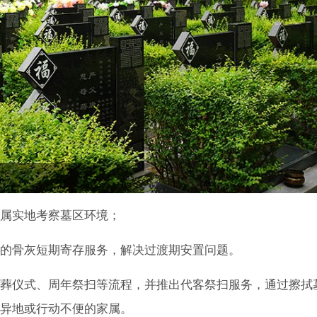
属实地考察墓区环境；
的骨灰短期寄存服务，解决过渡期安置问题。
葬仪式、周年祭扫等流程，并推出代客祭扫服务，通过擦拭
异地或行动不便的家属。