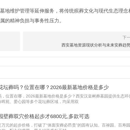
墓地维护管理等延伸服务，将传统殡葬文化与现代生态理念
属的精神负担与事务性压力。
的了解树葬吗？探秘绿色生态葬的生命礼赞
花”。近年来，“生态葬”、“树葬”这些词汇越来越频繁地出现在大众视野中
葬吗？
西安墓地资源现状分析与未来安葬趋
实探汉皇树葬墓园：红色斜碑+松树相伴
种至简至美的方式，重新诠释了生命与自然的对话——9900元的生态树
的温暖归处。
坛葬吗？位置在哪？2026最新墓地价格是多少
，位置在哪，2026最新墓地价格是多少？西安汉皇树葬墓园提供生态环
春晖苑、爱心园等多个花坛葬区域，均采用双
壁葬双穴价格起步才6800元,多款可选
万元的起步价格，打破了“体面安葬必昂贵”的固有认知。百禄园、百寿