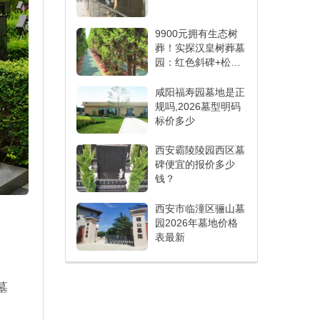
9900元拥有生态树
葬！实探汉皇树葬墓
园：红色斜碑+松树
相伴
咸阳福寿园墓地是正
规吗,2026墓型明码
标价多少
西安霸陵陵园西区墓
碑便宜的报价多少
钱？
西安市临潼区骊山墓
园2026年墓地价格
表最新
墓