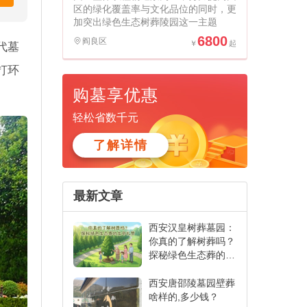
区的绿化覆盖率与文化品位的同时，更
加突出绿色生态树葬陵园这一主题
6800
阎良区
代墓
打环
购墓享优惠
轻松省数千元
了解详情
最新文章
西安汉皇树葬墓园：
你真的了解树葬吗？
探秘绿色生态葬的生
命礼赞
西安唐邵陵墓园壁葬
啥样的,多少钱？