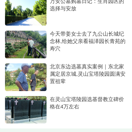
万安公墓购墓日记：生肖园区的
选择与安放
今天带姜女士去了九公山长城纪
念林,给她父亲看福泽园长青苑的
寿穴
北京东边选墓真实案例｜东北家
属定居京城,灵山宝塔陵园圆满安
置祖辈
在灵山宝塔陵园选基督教立碑价
格在4万左右