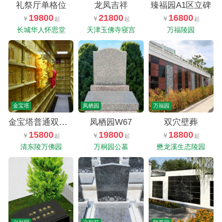
礼祭厅单格位
龙凤吉祥
臻福园A1区立碑
19800
21800
16800
长城华人怀思堂
天津玉佛寺寝宫
万福陵园
金宝塔
凤栖园
万福园
金宝塔普通双人型福位
凤栖园W67
双穴壁葬
15800
19800
18800
清东陵万佛园
万桐园公墓
懋龙溪生态陵园