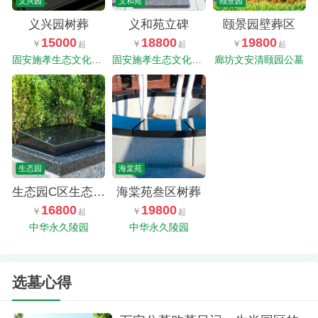
义兴园
义和苑
颐景园
义兴园树葬
义和苑立碑
颐景园壁葬区
15000
18800
19800
固安施孝生态文化陵园
固安施孝生态文化陵园
廊坊文安清颐园公墓
生态园
海棠苑
生态园C区生态卧碑
海棠苑叁区树葬
16800
19800
中华永久陵园
中华永久陵园
选墓心得