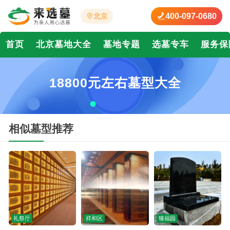
400-097-0680
北京
首页
北京墓地大全
墓地专题
选墓专车
服务保
18800元左右墓型大全
相似墓型推荐
礼祭厅
祥和区
臻福园